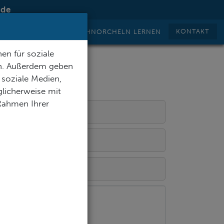
.de
KONTAKT
TAUCHEN LERNEN
SCHNORCHELN LERNEN
en für soziale
en. Außerdem geben
 soziale Medien,
licherweise mit
 Rahmen Ihrer