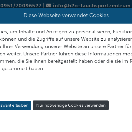
0951/70096527
|
info@h2o-tauchsportzentrum
Diese Webseite verwendet Cookies
SERVICE
ÜBER H2O
SORTIMENT
KURSTERMINE
es, um Inhalte und Anzeigen zu personalisieren, Funktion
auf:
können und die Zugriffe auf unsere Website zu analysier
 Ihrer Verwendung unserer Website an unsere Partner für
n weiter. Unsere Partner führen diese Informationen mög
men, die Sie ihnen bereitgestellt haben oder die sie im
e gesammelt haben.
swahl erlauben
Nur notwendige Cookies verwenden