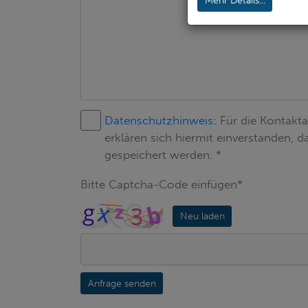
Mehr Details...
Datenschutzhinweis:
Für die Kontakt
erklären sich hiermit einverstanden,
gespeichert werden. *
Bitte Captcha-Code einfügen*
Neu laden
Anfrage senden