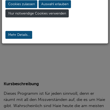
179€
Cookies zulassen
Auswahl erlauben
inkl. SSI Trainingsmaterial
Nur notwendige Cookies verwenden
Verdienen Haie wirklich diesen Ruf, der blutrünstige
Killer der Meere zu sein? Ist die Bedeutung der Haie
für unser Ökosystem vielleicht weitaus wichtiger als
Mehr Details...
bisher angenommen?
Kursbeschreibung
Dieses Programm ist für jeden sinnvoll, denn er
räumt mit all den Missverständen auf, die es um Haie
gibt. Wahrscheinlich sind Haie heute die am meisten