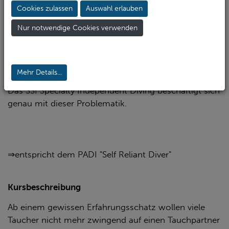
399€
Cookies zulassen
Auswahl erlauben
inkl. SSI Trainingsmaterial
Nur notwendige Cookies verwenden
Du verlässt dich nicht gerne auf andere? Du tauchst
auch gerne mal alleine, weil du keinen Tauchpartner
findest? Oder es kommt vor, dass man beim Tauchen
Mehr Details...
unfreiwillig vom Partner getrennt wird.
Das SSI Specialty Independent Diving beschäftigt sich
genau mit dieser Problematik.
⇒entspricht dem PADI "Self Reliant Diver"
Kursbeschreibung
Ab einem gewissen Erfahrungsschatz wollen viele
Taucher nicht mehr zwingend auf einen Tauchpartner