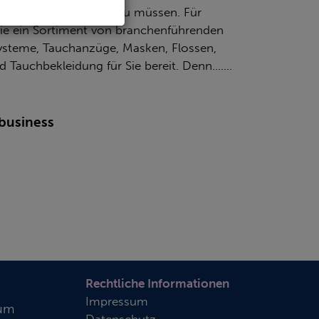
hre Ausrüstung achten zu müssen. Für
Sie ein Sortiment von branchenführenden
systeme
, Tauchanzüge, Masken, Flossen,
auchbekleidung für Sie bereit. Denn.......
r business
Rechtliche Informationen
Impressum
rum
Datenschutz