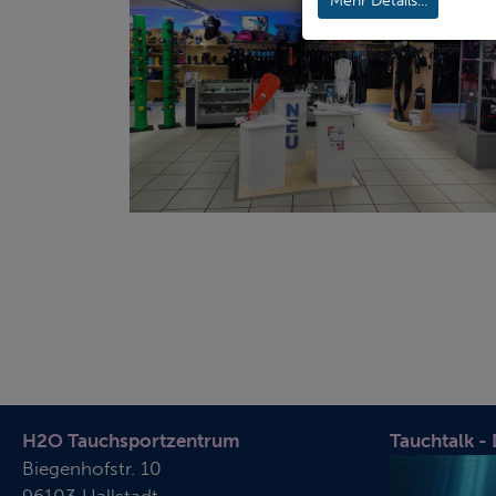
Mehr Details...
H2O Tauchsportzentrum
Tauchtalk -
Biegenhofstr. 10
96103 Hallstadt