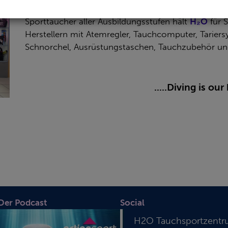
Taucherlebnisse konzentrieren können, statt auf i
Sporttaucher aller Ausbildungsstufen hält
H₂O
für 
Herstellern mit Atemregler, Tauchcomputer,
Tarier
Schnorchel, Ausrüstungstaschen, Tauchzubehör und T
.....Diving is ou
 Der Podcast
Social
H2O Tauchsportzent