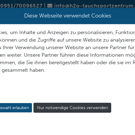
0951/70096527
|
info@h2o-tauchsportzentrum
Diese Webseite verwendet Cookies
SERVICE
ÜBER H2O
SORTIMENT
KURSTERMINE
es, um Inhalte und Anzeigen zu personalisieren, Funktion
können und die Zugriffe auf unsere Website zu analysier
 Ihrer Verwendung unserer Website an unsere Partner für
n weiter. Unsere Partner führen diese Informationen mög
men, die Sie ihnen bereitgestellt haben oder die sie im
SORTIMENT
e gesammelt haben.
swahl erlauben
Nur notwendige Cookies verwenden
H₂O
steht für Tauchausrüstung, die für und von Me
Leidenschaft unter der Wasseroberfläche liegt. Un
Technologien mit intuitiven, raffinierten Designs, d