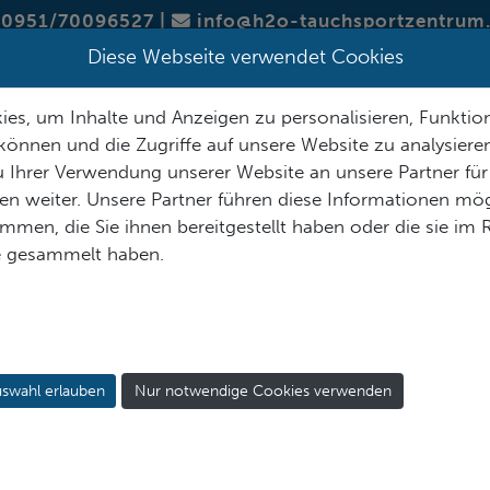
0951/70096527
|
info@h2o-tauchsportzentrum
Diese Webseite verwendet Cookies
SERVICE
ÜBER H2O
SORTIMENT
KURSTERMINE
es, um Inhalte und Anzeigen zu personalisieren, Funktion
können und die Zugriffe auf unsere Website zu analysier
 Ihrer Verwendung unserer Website an unsere Partner für
n weiter. Unsere Partner führen diese Informationen mög
men, die Sie ihnen bereitgestellt haben oder die sie im
MASKEN AUSWAHL
e gesammelt haben.
swahl erlauben
Nur notwendige Cookies verwenden