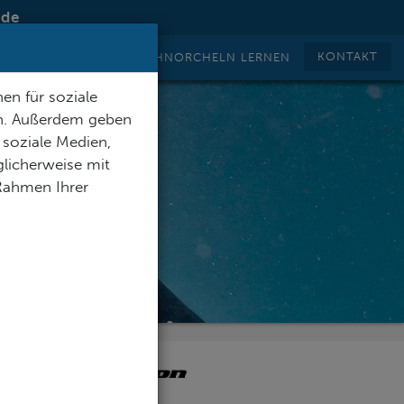
.de
KONTAKT
TAUCHEN LERNEN
SCHNORCHELN LERNEN
en für soziale
en. Außerdem geben
 soziale Medien,
licherweise mit
 Rahmen Ihrer