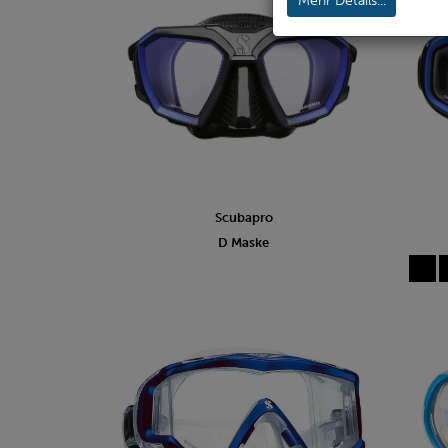
Mehr Details...
Scubapro
D Maske